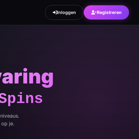
Inloggen
Registreren
varing
Spins
niveaus.
op je.