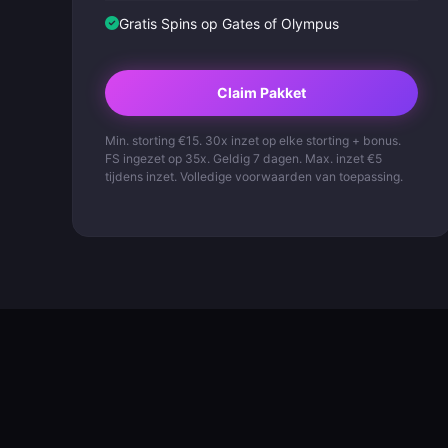
Gratis Spins op Gates of Olympus
Claim Pakket
Min. storting €15. 30x inzet op elke storting + bonus.
FS ingezet op 35x. Geldig 7 dagen. Max. inzet €5
tijdens inzet. Volledige voorwaarden van toepassing.