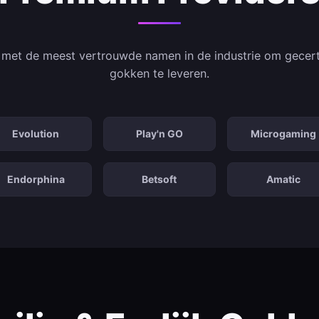
et de meest vertrouwde namen in de industrie om gecertif
gokken te leveren.
Evolution
Play'n GO
Microgaming
Endorphina
Betsoft
Amatic