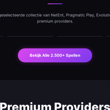
selecteerde collectie van NetEnt, Pragmatic Play, Evolut
premium providers.
Book of Dead
Gonzo's Quest
Play'n GO
NetEnt
Bekijk Alle 2.500+ Spellen
Premium Provider