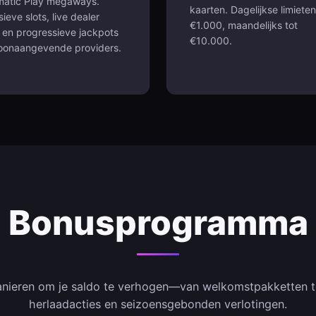
matic Play megaways.
kaarten. Dagelijkse limieten
ieve slots, live dealer
€1.000, maandelijks tot
s en progressieve jackpots
€10.000.
oonaangevende providers.
Bonusprogramma
nieren om je saldo te verhogen—van welkomstpakketten to
herlaadacties en seizoensgebonden verlotingen.